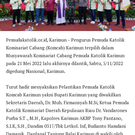
Pemudakatolik.or.id, Karimun – Pengurus Pemuda Katolik
Komisariat Cabang (Komcab) Karimun terpilih dalam
Musyawarah Komisariat Cabang Pemuda Katolik Karimun
pada 21 Mei 2022 lalu akhirnya dilantik, Sabtu, 5/11/2022
digedung Nasional, Karimun.
Turut hadir menyaksikan Pelantikan Pemuda Katolik
Komcab Karimun yakni Bupati Karimun yang diwakilkan
Sekretaris Daerah, Dr. Muh. Firmansyah M.Si, Ketua Pemuda
Katolik Komisariat Daerah Kepulauan Riau Dr. Vandarones
Purba S.T ., M.H , Kapolres Karimun AKBP Tony Pantano,
S.I.K, S.H , Dandim 0317/Tbk Letkol. Inf, Budianto Hamdani
Damanik , Danlanal Tanjung Balai Karimun di wakili oleh