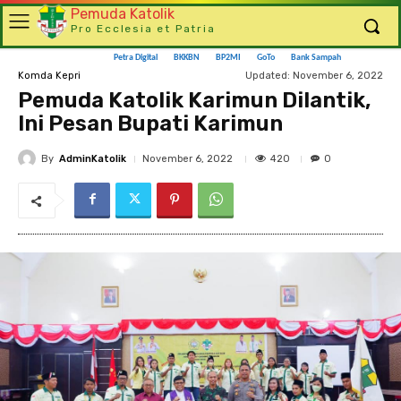
Pemuda Katolik
Pro Ecclesia et Patria
Petra Digital
BKKBN
BP2MI
GoTo
Bank Sampah
Updated:
November 6, 2022
Komda Kepri
Pemuda Katolik Karimun Dilantik,
Ini Pesan Bupati Karimun
By
AdminKatolik
420
November 6, 2022
0