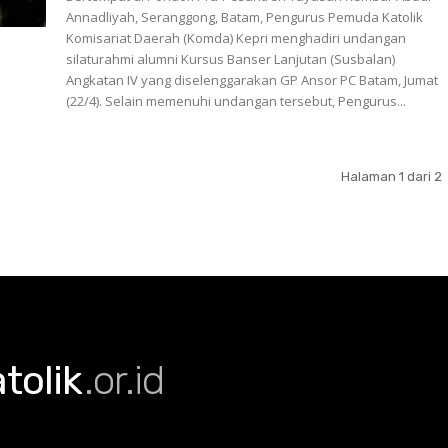
Annadliyah, Seranggong, Batam, Pengurus Pemuda Katolik
Komisariat Daerah (Komda) Kepri menghadiri undangan
silaturahmi alumni Kursus Banser Lanjutan (Susbalan)
Angkatan IV yang diselenggarakan GP Ansor PC Batam, Jumat
(22/4). Selain memenuhi undangan tersebut, Pengurus...
Halaman 1 dari 2
olik
.or.id