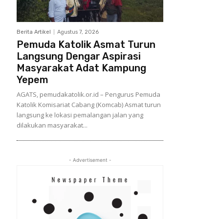
Berita Artikel
Agustus 7, 2026
Pemuda Katolik Asmat Turun
Langsung Dengar Aspirasi
Masyarakat Adat Kampung
Yepem
AGATS, pemudakatolik.or.id – Pengurus Pemuda
Katolik Komisariat Cabang (Komcab) Asmat turun
langsung ke lokasi pemalangan jalan yang
dilakukan masyarakat...
- Advertisement -