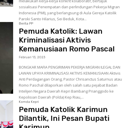
melakukan kerja-kerja konkrit kolaboratif, bertajuk
sosialisasi Penempatan dan perlindungan Pekerja Migran
Indonesia (PMI), yang berlangsung di Aula Gereja Katolik
Paroki Santo Hilarius, Sei Beduk, Kota...
Berita PP
Pemuda Katolik: Lawan
Kriminalisasi Aktivis
Kemanusiaan Romo Pascal
Februari 13, 2023
BONGKAR MAFIA PENGIRIMAN PEKERJA MIGRAN ILEGAL DAN
LAWAN UPAYA KRIMINALISASI AKTIVIS KEMANUSIAAN Aktivis
Anti Perdagangan Orang, Pastor Chrisanctus Saturnus atau
Romo Paschal dilaporkan oleh salah satu pejabat Badan
Intelijen Negara Daerah Kepri Bambang Prianggodo ke
Kepolisian Daerah (Polda) Kep Riau,...
Komda Kepri
Pemuda Katolik Karimun
Dilantik, Ini Pesan Bupati
Karimun