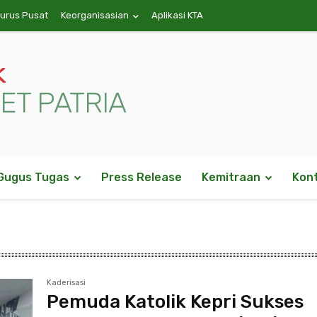
gurus Pusat
Keorganisasian
Aplikasi KTA
k
ET PATRIA
Gugus Tugas
Press Release
Kemitraan
Kon
Kaderisasi
Pemuda Katolik Kepri Sukses