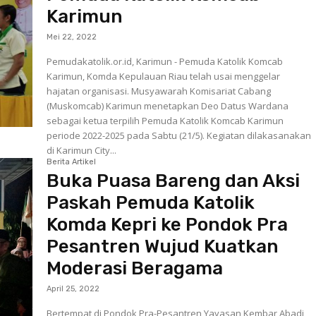
Karimun
Mei 22, 2022
Pemudakatolik.or.id, Karimun - Pemuda Katolik Komcab
Karimun, Komda Kepulauan Riau telah usai menggelar
hajatan organisasi. Musyawarah Komisariat Cabang
(Muskomcab) Karimun menetapkan Deo Datus Wardana
sebagai ketua terpilih Pemuda Katolik Komcab Karimun
periode 2022-2025 pada Sabtu (21/5). Kegiatan dilakasanakan
di Karimun City...
Berita Artikel
Buka Puasa Bareng dan Aksi
Paskah Pemuda Katolik
Komda Kepri ke Pondok Pra
Pesantren Wujud Kuatkan
Moderasi Beragama
April 25, 2022
Bertempat di Pondok Pra-Pesantren Yayasan Kembar Abadi