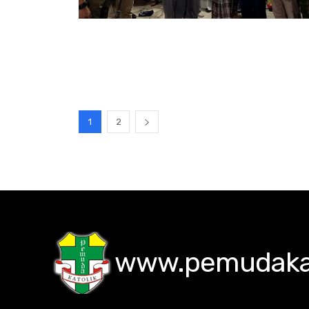
1
2
www.pemudakat