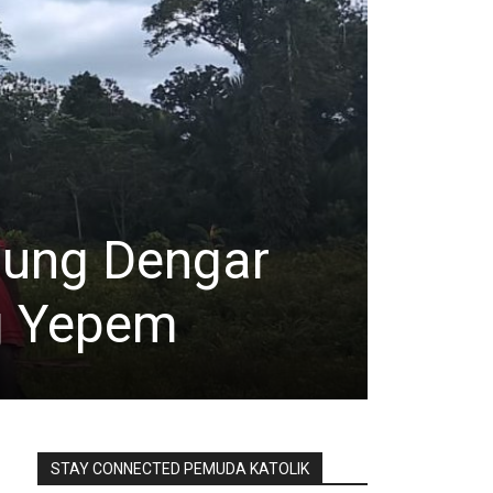
BERITA ARTIKE
Pem
sung Dengar
Tan
g Yepem
Poli
Agustus 6, 2026
STAY CONNECTED PEMUDA KATOLIK