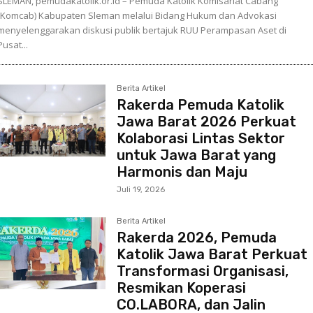
SLEMAN, pemudakatolik.or.id – Pemuda Katolik Komisariat Cabang
(Komcab) Kabupaten Sleman melalui Bidang Hukum dan Advokasi
menyelenggarakan diskusi publik bertajuk RUU Perampasan Aset di
Pusat...
Berita Artikel
Rakerda Pemuda Katolik
Jawa Barat 2026 Perkuat
Kolaborasi Lintas Sektor
untuk Jawa Barat yang
Harmonis dan Maju
Juli 19, 2026
Berita Artikel
Rakerda 2026, Pemuda
Katolik Jawa Barat Perkuat
Transformasi Organisasi,
Resmikan Koperasi
CO.LABORA, dan Jalin