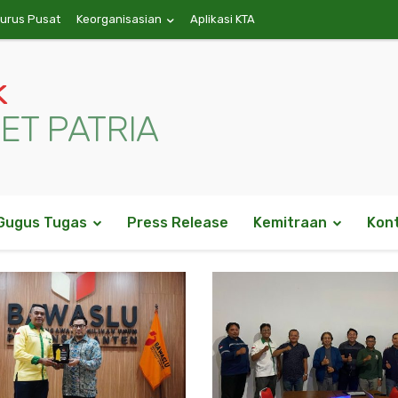
gurus Pusat
Keorganisasian
Aplikasi KTA
k
ET PATRIA
Gugus Tugas
Press Release
Kemitraan
Kon