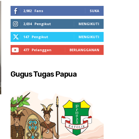
2,982
Fans
SUKA
2,034
Pengikut
MENGIKUTI
147
Pengikut
MENGIKUTI
477
Pelanggan
BERLANGGANAN
Gugus Tugas Papua