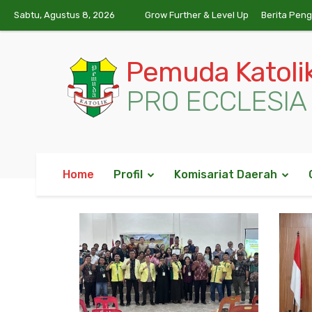
Sabtu, Agustus 8, 2026
Grow Further & Level Up
Berita Pen
Pemuda Katoli
PRO ECCLESIA 
Home
Profil
Komisariat Daerah