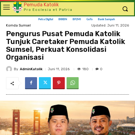
Pemuda Katolik
Pro Ecclesia et Patria
Petra Digital
BKKBN
BP2MI
GoTo
Bank Sampah
Updated:
Juni 11, 2026
Komda Sumsel
Pengurus Pusat Pemuda Katolik
Tunjuk Caretaker Pemuda Katolik
Sumsel, Perkuat Konsolidasi
Organisasi
By
AdminKatolik
180
Juni 11, 2026
0