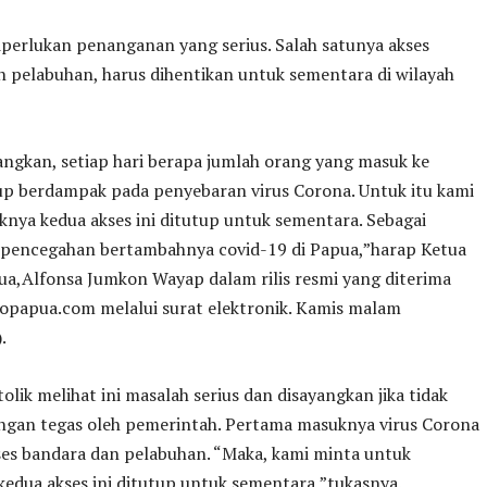
iperlukan penanganan yang serius. Salah satunya akses
 pelabuhan, harus dihentikan untuk sementara di wilayah
angkan, setiap hari berapa jumlah orang yang masuk ke
up berdampak pada penyebaran virus Corona. Untuk itu kami
knya kedua akses ini ditutup untuk sementara. Sebagai
i pencegahan bertambahnya covid-19 di Papua,”harap Ketua
a,Alfonsa Jumkon Wayap dalam rilis resmi yang diterima
gopapua.com melalui surat elektronik. Kamis malam
.
lik melihat ini masalah serius dan disayangkan jika tidak
engan tegas oleh pemerintah. Pertama masuknya virus Corona
ses bandara dan pelabuhan. “Maka, kami minta untuk
edua akses ini ditutup untuk sementara,”tukasnya.