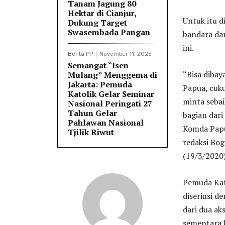
Tanam Jagung 80
Hektar di Cianjur,
Untuk itu d
Dukung Target
Swasembada Pangan
bandara dan
ini.
Berita PP
November 11, 2025
Semangat “Isen
“Bisa dibay
Mulang” Menggema di
Jakarta: Pemuda
Papua, cuk
Katolik Gelar Seminar
minta sebai
Nasional Peringati 27
Tahun Gelar
bagian dar
Pahlawan Nasional
Komda Papu
Tjilik Riwut
redaksi Bo
(19/3/2020)
Pemuda Kato
diseriusi d
dari dua ak
sementara k