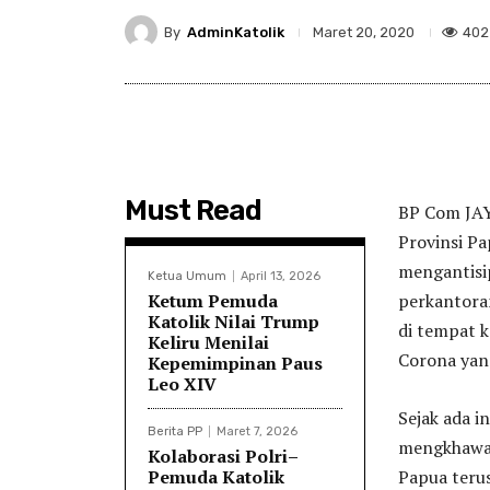
By
AdminKatolik
402
Maret 20, 2020
Must Read
BP Com JAY
Provinsi P
mengantisi
Ketua Umum
April 13, 2026
Ketum Pemuda
perkantoran
Katolik Nilai Trump
di tempat k
Keliru Menilai
Corona yang
Kepemimpinan Paus
Leo XIV
Sejak ada i
Berita PP
Maret 7, 2026
mengkhawat
Kolaborasi Polri–
Pemuda Katolik
Papua teru