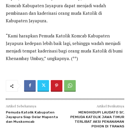
Komcab Kabupaten Jayapura dapat menjadi wadah
pembinaan dan kaderisasi orang muda Katolik di
Kabupaten Jayapura.
“Kami harapkan Pemuda Katolik Komcab Kabupaten
Jayapura kedepan lebih baik lagi, sehingga wadah menjadi
menjadi tempat kaderisasi bagi orang muda Katolik di bumi
Khenambay Umbay,” ungkapnya. (**)
Artikel Sebelumnya
Artikel Berikutnya
Pemuda Katolik Kabupaten
MENGHIDUPI LAUDATO SI’,
Jayapura Siap Gelar Mapenta
PEMUDA KATOLIK JAWA TIMUR
dan Muskomcab
TERLIBAT AKSI PENANAMAN
POHON DI TRAWAS