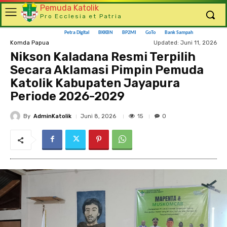
Pemuda Katolik
Pro Ecclesia et Patria
Petra Digital
BKKBN
BP2MI
GoTo
Bank Sampah
Updated:
Juni 11, 2026
Komda Papua
Nikson Kaladana Resmi Terpilih
Secara Aklamasi Pimpin Pemuda
Katolik Kabupaten Jayapura
Periode 2026-2029
By
AdminKatolik
15
Juni 8, 2026
0