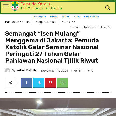
Pemuda Katolik
Pro Ecclesia et Patria
Petra Digital
BKKBN
BP2MI
GoTo
Bank Sampah
Pahlawan Katolik
Pengurus Pusat
Berita PP
Updated:
November 11, 2025
Semangat “Isen Mulang”
Menggema di Jakarta: Pemuda
Katolik Gelar Seminar Nasional
Peringati 27 Tahun Gelar
Pahlawan Nasional Tjilik Riwut
By
AdminKatolik
51
November 11, 2025
0