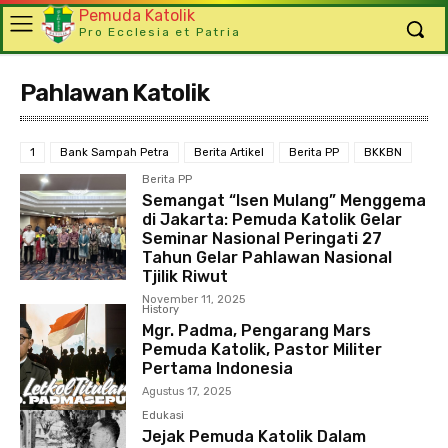
Pemuda Katolik
Pro Ecclesia et Patria
Pahlawan Katolik
1
Bank Sampah Petra
Berita Artikel
Berita PP
BKKBN
Berita PP
Semangat “Isen Mulang” Menggema
di Jakarta: Pemuda Katolik Gelar
Seminar Nasional Peringati 27
Tahun Gelar Pahlawan Nasional
Tjilik Riwut
November 11, 2025
History
Mgr. Padma, Pengarang Mars
Pemuda Katolik, Pastor Militer
Pertama Indonesia
Agustus 17, 2025
Edukasi
Jejak Pemuda Katolik Dalam