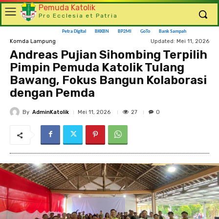
Pemuda Katolik
Pro Ecclesia et Patria
Petra Digital
BKKBN
BP2MI
GoTo
Bank Sampah
Updated:
Mei 11, 2026
Komda Lampung
Andreas Pujian Sihombing Terpilih
Pimpin Pemuda Katolik Tulang
Bawang, Fokus Bangun Kolaborasi
dengan Pemda
By
AdminKatolik
27
Mei 11, 2026
0