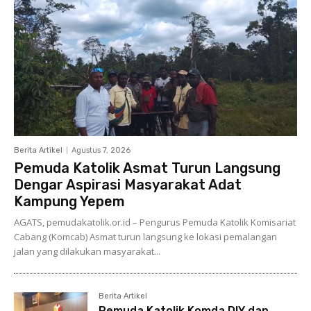
Berita Artikel
Agustus 7, 2026
Pemuda Katolik Asmat Turun Langsung
Dengar Aspirasi Masyarakat Adat
Kampung Yepem
AGATS, pemudakatolik.or.id – Pengurus Pemuda Katolik Komisariat
Cabang (Komcab) Asmat turun langsung ke lokasi pemalangan
jalan yang dilakukan masyarakat...
Berita Artikel
Pemuda Katolik Komda DIY dan