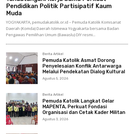
Pendidikan Politik Partisipatif Kaum
Muda
YOGYAKARTA, pemudakatolik.or.id – Pemuda Katolik Komisariat
Daerah (Komda) Daerah Istimewa Yogyakarta bersama Badan
Pengawas Pemilihan Umum (Bawaslu) DIY resmi...
Berita Artikel
Pemuda Katolik Asmat Dorong
Penyelesaian Konflik Antarwarga
Melalui Pendekatan Dialog Kultural
Agustus 5, 2026
Berita Artikel
Pemuda Katolik Langkat Gelar
MAPENTA, Perkuat Fondasi
Organisasi dan Cetak Kader Militan
Agustus 3, 2026