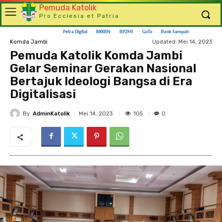
Pemuda Katolik
Pro Ecclesia et Patria
Petra Digital
BKKBN
BP2MI
GoTo
Bank Sampah
Updated:
Mei 14, 2023
Komda Jambi
Pemuda Katolik Komda Jambi
Gelar Seminar Gerakan Nasional
Bertajuk Ideologi Bangsa di Era
Digitalisasi
By
AdminKatolik
105
Mei 14, 2023
0