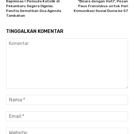
Rapimnas I Pemuda Katolik di
“Bicara dengan Hati”, Pesan
Pekanbaru Segera Digelar,
Paus Fransiskus untuk Hari
Panitia Sematkan Dua Agenda
Komunikasi Sosial Dunia ke 57
Tambahan
TINGGALKAN KOMENTAR
Komentar:
Na
Ema
Web