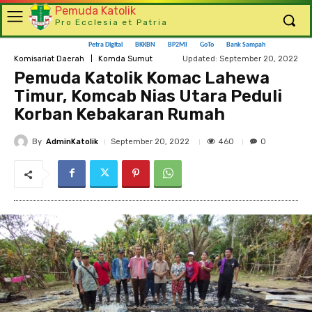
Pemuda Katolik
Pro Ecclesia et Patria
Petra Digital
BKKBN
BP2MI
GoTo
Bank Sampah
Updated:
September 20, 2022
Komisariat Daerah
Komda Sumut
Pemuda Katolik Komac Lahewa
Timur, Komcab Nias Utara Peduli
Korban Kebakaran Rumah
By
AdminKatolik
460
September 20, 2022
0