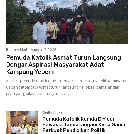
Berita Artikel
Agustus 7, 2026
Pemuda Katolik Asmat Turun Langsung
Dengar Aspirasi Masyarakat Adat
Kampung Yepem
AGATS, pemudakatolik.or.id – Pengurus Pemuda Katolik Komisariat
Cabang (Komcab) Asmat turun langsung ke lokasi pemalangan
jalan yang dilakukan masyarakat...
Berita Artikel
Pemuda Katolik Komda DIY dan
Bawaslu Tandatangani Kerja Sama
Perkuat Pendidikan Politik