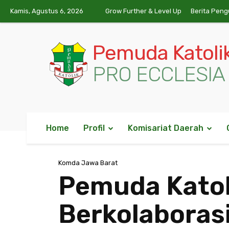
Kamis, Agustus 6, 2026
Grow Further & Level Up
Berita Peng
Pemuda Katoli
PRO ECCLESIA 
Home
Profil
Komisariat Daerah
Komda Jawa Barat
Pemuda Katol
Berkolabora