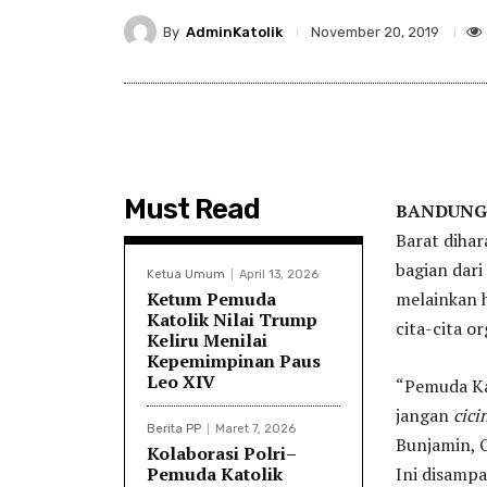
By
AdminKatolik
November 20, 2019
Must Read
BANDUNG
Barat diha
bagian dari
Ketua Umum
April 13, 2026
Ketum Pemuda
melainkan h
Katolik Nilai Trump
cita-cita or
Keliru Menilai
Kepemimpinan Paus
Leo XIV
“Pemuda Ka
jangan
cici
Berita PP
Maret 7, 2026
Bunjamin, 
Kolaborasi Polri–
Pemuda Katolik
Ini disamp