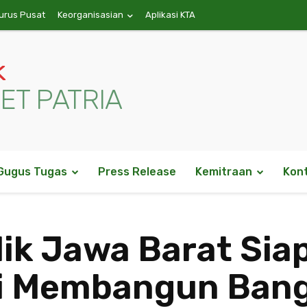
urus Pusat
Keorganisasian
Aplikasi KTA
k
ET PATRIA
Gugus Tugas
Press Release
Kemitraan
Kon
ik Jawa Barat Sia
si Membangun Ban