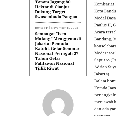
Tanam Jagung 80
Komisariat
Hektar di Cianjur,
Kota Bandu
Dukung Target
Swasembada Pangan
Modal Dasar
Paulus II, 
Berita PP
November 11, 2025
Acara terse
Semangat “Isen
Mulang” Menggema di
Bandung, M
Jakarta: Pemuda
konselebara
Katolik Gelar Seminar
Moderator P
Nasional Peringati 27
Tahun Gelar
Saputro (P
Pahlawan Nasional
Adrian Suy
Tjilik Riwut
Jakarta).
Dalam homi
Komda Jawa
penangkaln
menjawab k
dan ada ya
ucapnya.