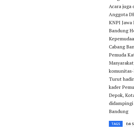
Acara juga 
Anggota DP
KNPI Jawa B
Bandung He
Kepemudaan
Cabang Ban
Pemuda Kat
Masyarakat
komunitas-
Turut hadi
kader Pemu
Depok, Kot
didampingi
Bandung
TAGS
Edi 