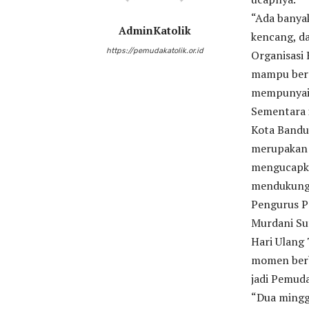
“Ada banya
AdminKatolik
kencang, da
https://pemudakatolik.or.id
Organisasi 
mampu bert
mempunyai 
Sementara 
Kota Bandun
merupakan 
mengucapka
mendukung 
Pengurus P
Murdani Su
Hari Ulang 
momen berb
jadi Pemuda
“Dua mingg