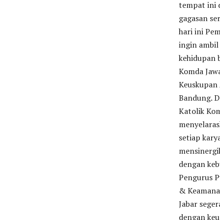
tempat ini
gagasan se
hari ini Pe
ingin ambil
kehidupan 
Komda Jawa 
Keuskupan 
Bandung. D
Katolik Ko
menyelaras
setiap kar
mensinergi
dengan keb
Pengurus Pu
& Keamanan
Jabar seger
dengan keu