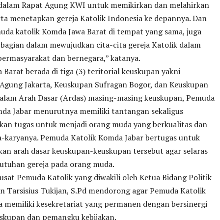
 dalam Rapat Agung KWI untuk memikirkan dan melahirkan
rta menetapkan gereja Katolik Indonesia ke depannya. Dan
muda katolik Komda Jawa Barat di tempat yang sama, juga
 bagian dalam mewujudkan cita-cita gereja Katolik dalam
bermasyarakat dan bernegara,” katanya.
Barat berada di tiga (3) teritorial keuskupan yakni
Agung Jakarta, Keuskupan Sufragan Bogor, dan Keuskupan
alam Arah Dasar (Ardas) masing-masing keuskupan, Pemuda
mda Jabar menurutnya memiliki tantangan sekaligus
kan tugas untuk menjadi orang muda yang berkualitas dan
ya-karyanya. Pemuda Katolik Komda Jabar bertugas untuk
kan arah dasar keuskupan-keuskupan tersebut agar selaras
utuhan gereja pada orang muda.
sat Pemuda Katolik yang diwakili oleh Ketua Bidang Politik
 Tarsisius Tukijan, S.Pd mendorong agar Pemuda Katolik
a memiliki kesekretariat yang permanen dengan bersinergi
skupan dan pemangku kebijakan.