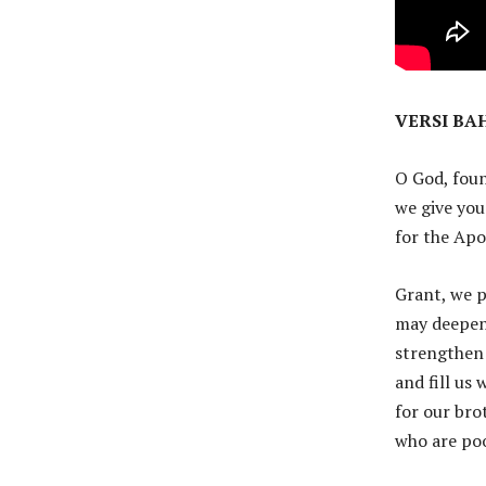
VERSI BA
O God, foun
we give you
for the Apo
Grant, we p
may deepen 
strengthen 
and fill us
for our bro
who are poo