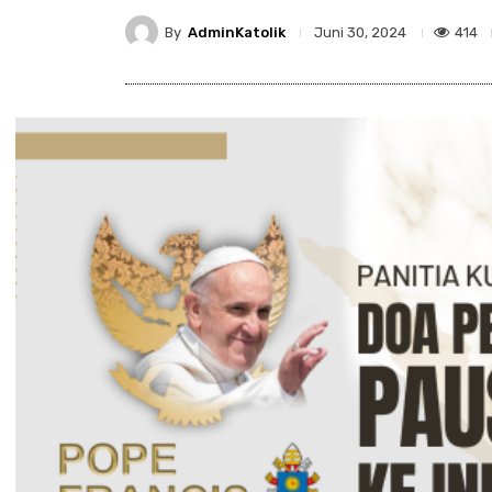
By
AdminKatolik
414
Juni 30, 2024