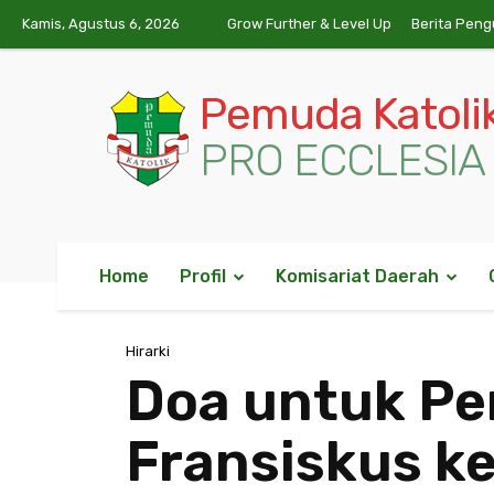
Kamis, Agustus 6, 2026
Grow Further & Level Up
Berita Peng
Pemuda Katoli
PRO ECCLESIA 
Home
Profil
Komisariat Daerah
Hirarki
Doa untuk Pe
Fransiskus ke