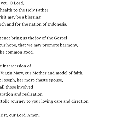
 you, O Lord,
health to the Holy Father
visit may be a blessing
rch and for the nation of Indonesia.
sence bring us the joy of the Gospel
our hope, that we may promote harmony,
the common good.
 intercession of
 Virgin Mary, our Mother and model of faith,
t Joseph, her most-chaste spouse,
all those involved
aration and realization
stolic Journey to your loving care and direction.
ist, our Lord. Amen.