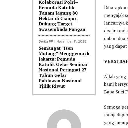
Kolaborasi Polri–
Pemuda Katolik
Diharapkan
Tanam Jagung 80
mengajak s
Hektar di Cianjur,
lancarnya 
Dukung Target
Swasembada Pangan
doa ini mela
dalam dua B
Berita PP
November 11, 2025
yang dapat
Semangat “Isen
Mulang” Menggema di
Jakarta: Pemuda
VERSI BA
Katolik Gelar Seminar
Nasional Peringati 27
Tahun Gelar
Allah yang
Pahlawan Nasional
kami bersyu
Tjilik Riwut
Bapa Suci F
Semoga per
menjadi pe
yang mempe