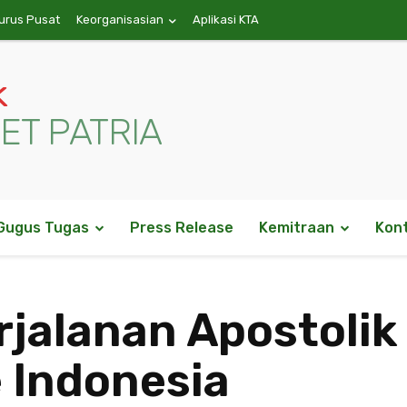
urus Pusat
Keorganisasian
Aplikasi KTA
k
ET PATRIA
Gugus Tugas
Press Release
Kemitraan
Kon
rjalanan Apostolik
 Indonesia