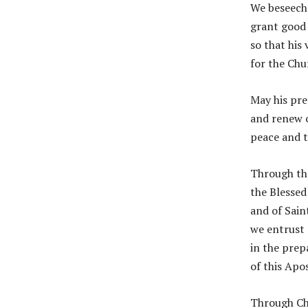
We beseech
grant good 
so that his 
for the Chu
May his pre
and renew 
peace and 
Through the
the Blessed
and of Sain
we entrust 
in the prep
of this Apo
Through Chr