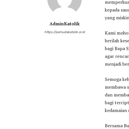
memperkuat
kepada sau
yang miskin
AdminKatolik
Kami moho
https://pemudakatolik.or.id
berilah kes
bagi Bapa S
agar renca
menjadi ber
Semoga keh
membawa su
dan memba
bagi tercip
kedamaian 
Bersama Bu