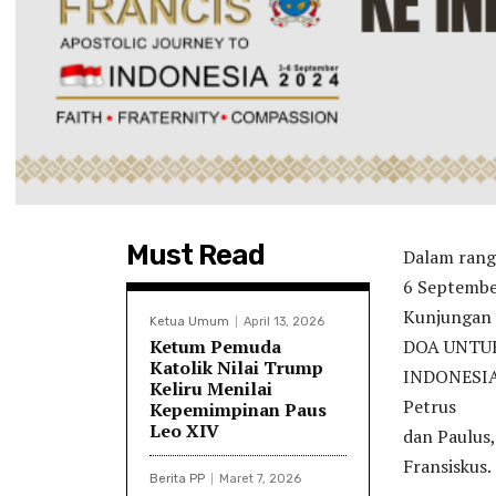
Must Read
Dalam rangk
6 September
Kunjungan 
Ketua Umum
April 13, 2026
Ketum Pemuda
DOA UNTU
Katolik Nilai Trump
INDONESIA, 
Keliru Menilai
Petrus
Kepemimpinan Paus
Leo XIV
dan Paulus,
Fransiskus.
Berita PP
Maret 7, 2026