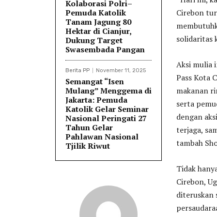
Kolaborasi Polri–
Pemuda Katolik
Cirebon tur
Tanam Jagung 80
membutuhka
Hektar di Cianjur,
solidaritas 
Dukung Target
Swasembada Pangan
Aksi mulia 
Berita PP
November 11, 2025
Pass Kota C
Semangat “Isen
Mulang” Menggema di
makanan ri
Jakarta: Pemuda
serta pemud
Katolik Gelar Seminar
dengan aks
Nasional Peringati 27
Tahun Gelar
terjaga, s
Pahlawan Nasional
tambah Sho
Tjilik Riwut
Tidak hanya
Cirebon, U
diteruskan
persaudaraa