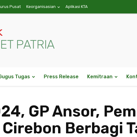
gurus Pusat
Keorganisasian
Aplikasi KTA
k
ET PATRIA
Gugus Tugas
Press Release
Kemitraan
Kon
4, GP Ansor, Pemu
Cirebon Berbagi Ta