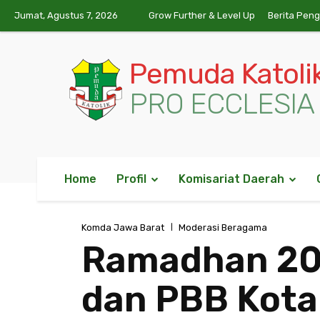
Jumat, Agustus 7, 2026
Grow Further & Level Up
Berita Pen
Pemuda Katoli
PRO ECCLESIA 
Home
Profil
Komisariat Daerah
Komda Jawa Barat
Moderasi Beragama
Ramadhan 202
dan PBB Kota 