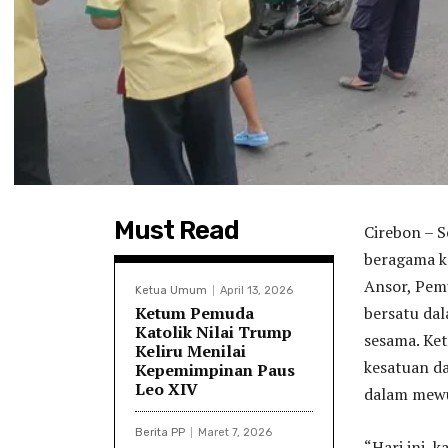
Must Read
Cirebon – 
beragama k
Ansor, Pem
Ketua Umum
April 13, 2026
Ketum Pemuda
bersatu da
Katolik Nilai Trump
sesama. Ke
Keliru Menilai
kesatuan da
Kepemimpinan Paus
Leo XIV
dalam mewuj
Berita PP
Maret 7, 2026
“Hari ini,