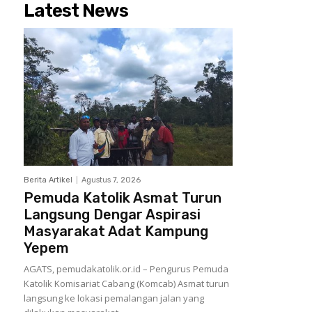
Latest News
Berita Artikel
Agustus 7, 2026
Pemuda Katolik Asmat Turun
Langsung Dengar Aspirasi
Masyarakat Adat Kampung
Yepem
AGATS, pemudakatolik.or.id – Pengurus Pemuda
Katolik Komisariat Cabang (Komcab) Asmat turun
langsung ke lokasi pemalangan jalan yang