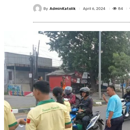
By
AdminKatolik
84
April 6, 2024