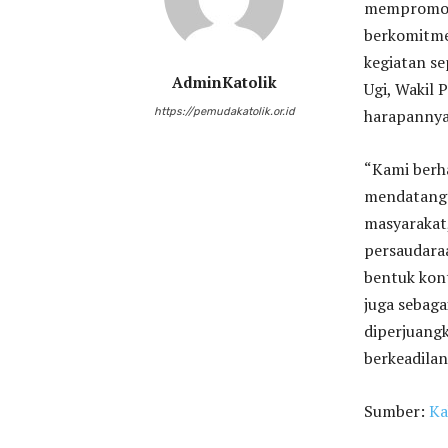
mempromosik
berkomitme
kegiatan se
AdminKatolik
Ugi, Wakil
https://pemudakatolik.or.id
harapannya 
“Kami berha
mendatang 
masyarakat
persaudaraa
bentuk kont
juga sebaga
diperjuang
berkeadilan
Sumber:
Ka