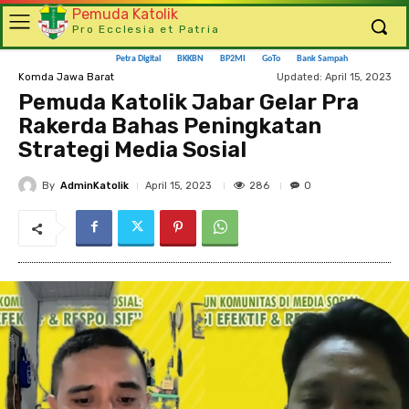
Pemuda Katolik
Pro Ecclesia et Patria
Petra Digital
BKKBN
BP2MI
GoTo
Bank Sampah
Updated:
April 15, 2023
Komda Jawa Barat
Pemuda Katolik Jabar Gelar Pra
Rakerda Bahas Peningkatan
Strategi Media Sosial
By
AdminKatolik
286
April 15, 2023
0