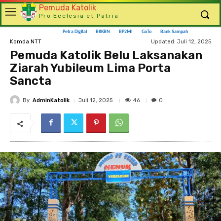
Pemuda Katolik
Pro Ecclesia et Patria
Petra Digital
BKKBN
BP2MI
GoTo
Bank Sampah
Updated:
Juli 12, 2025
Komda NTT
Pemuda Katolik Belu Laksanakan
Ziarah Yubileum Lima Porta
Sancta
By
AdminKatolik
46
Juli 12, 2025
0