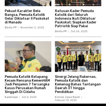
Pekuat Karakter Bela
Ratusan Kader Pemuda
Bangsa, Pemuda Katolik
Katolik dari Seluruh
Gelar Diklatsar II Paskokat
Indonesia Ikuti Diklatsar
di Manado
Paskokat; Siapkan Kader
Patriotik Siap Pakai
Berita PP
November 2, 2025
Berita PP
Juli 26, 2025
Pemuda Katolik Ketapang
Sinergi Jelang Rakernas,
Kecam Rencana KemenHAM
Pemuda Katolik dan
Jadi Penjamin 7 Tersangka
Kemenag Bahas Tantangan
Kasus Perusakan Rumah
Daerah 3T hingga
Singgah Di Cidahu
Pendidikan
Kaderisasi
Juli 5, 2025
Komda Jawa Barat
Februari 13, 2025