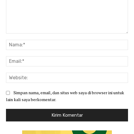
Komentar:
Na
Ema
Web
Simpan nama, email, dan situs web saya di browser ini untuk
lain kali saya berkomentar.