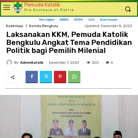
Pemuda Katolik
Pro Ecclesia et Patria
Petra Digital
BKKBN
BP2MI
GoTo
Bank Sampah
Updated:
Desember 8, 2023
Kaderisasi
Komda Bengkulu
Laksanakan KKM, Pemuda Katolik
Bengkulu Angkat Tema Pendidikan
Politik bagi Pemilih Milenial
By
AdminKatolik
200
Desember 7, 2023
0