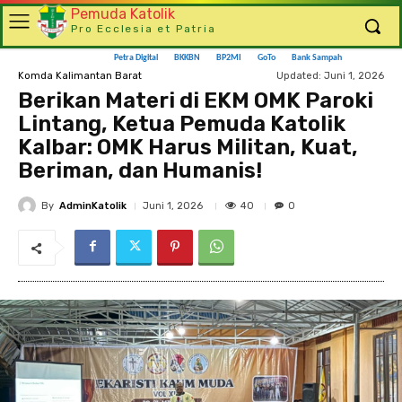
Pemuda Katolik
Pro Ecclesia et Patria
Petra Digital
BKKBN
BP2MI
GoTo
Bank Sampah
Updated:
Juni 1, 2026
Komda Kalimantan Barat
Berikan Materi di EKM OMK Paroki
Lintang, Ketua Pemuda Katolik
Kalbar: OMK Harus Militan, Kuat,
Beriman, dan Humanis!
By
AdminKatolik
40
Juni 1, 2026
0