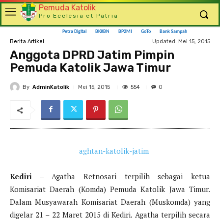
Pemuda Katolik
Pro Ecclesia et Patria
Petra Digital
BKKBN
BP2MI
GoTo
Bank Sampah
Updated:
Mei 15, 2015
Berita Artikel
Anggota DPRD Jatim Pimpin
Pemuda Katolik Jawa Timur
By
AdminKatolik
554
Mei 15, 2015
0
Kediri –
Agatha Retnosari terpilih sebagai ketua
Komisariat Daerah (Komda) Pemuda Katolik Jawa Timur.
Dalam Musyawarah Komisariat Daerah (Muskomda) yang
digelar 21 – 22 Maret 2015 di Kediri. Agatha terpilih secara