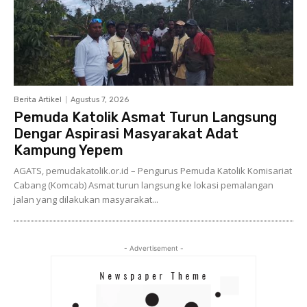
Berita Artikel
Agustus 7, 2026
Pemuda Katolik Asmat Turun Langsung
Dengar Aspirasi Masyarakat Adat
Kampung Yepem
AGATS, pemudakatolik.or.id – Pengurus Pemuda Katolik Komisariat
Cabang (Komcab) Asmat turun langsung ke lokasi pemalangan
jalan yang dilakukan masyarakat...
- Advertisement -