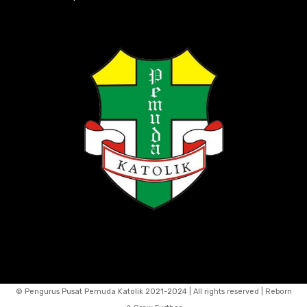
© Pengurus Pusat Pemuda Katolik 2021-2024 | All rights reserved | Reborn