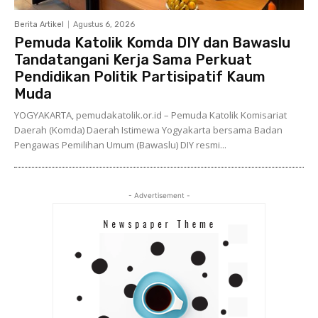
Berita Artikel
Agustus 6, 2026
Pemuda Katolik Komda DIY dan Bawaslu
Tandatangani Kerja Sama Perkuat
Pendidikan Politik Partisipatif Kaum
Muda
YOGYAKARTA, pemudakatolik.or.id – Pemuda Katolik Komisariat
Daerah (Komda) Daerah Istimewa Yogyakarta bersama Badan
Pengawas Pemilihan Umum (Bawaslu) DIY resmi...
- Advertisement -