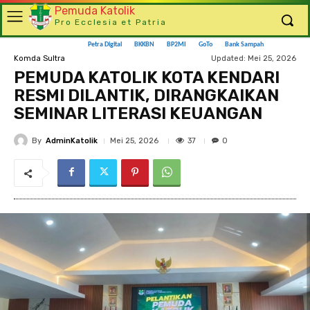
Pemuda Katolik
Pro Ecclesia et Patria
Petra Digital
BKKBN
BP2MI
GoTo
Bank Sampah
Updated:
Mei 25, 2026
Komda Sultra
PEMUDA KATOLIK KOTA KENDARI
RESMI DILANTIK, DIRANGKAIKAN
SEMINAR LITERASI KEUANGAN
By
AdminKatolik
37
Mei 25, 2026
0