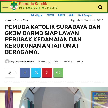
Pemuda Katolik
Pro Ecclesia et Patria
Petra Digital
BKKBN
BP2MI
GoTo
Bank Sampah
Updated:
Maret 16, 2025
Komda Jawa Timur
PEMUDA KATOLIK SURABAYA DAN
GKJW DARMO SIAP LAWAN
PERUSAK KEDAMAIAN DAN
KERUKUNAN ANTAR UMAT
BERAGAMA.
By
AdminKatolik
173
Maret 16, 2025
0