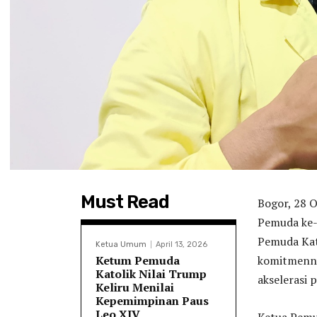
Must Read
Bogor, 28 
Pemuda ke-
Pemuda Kat
Ketua Umum
April 13, 2026
Ketum Pemuda
komitmenny
Katolik Nilai Trump
akselerasi
Keliru Menilai
Kepemimpinan Paus
Leo XIV
Ketua Pemu