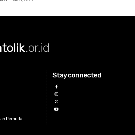
tikel
Juli 19, 2026
olik
.or.id
Stay connected
ah Pemuda