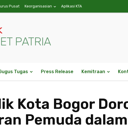
gurus Pusat
Keorganisasian
Aplikasi KTA
k
ET PATRIA
Gugus Tugas
Press Release
Kemitraan
Kon
ik Kota Bogor Dor
eran Pemuda dalam