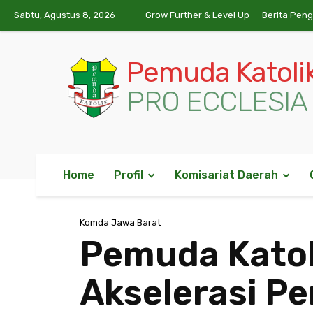
Sabtu, Agustus 8, 2026
Grow Further & Level Up
Berita Pen
Pemuda Katoli
PRO ECCLESIA 
Home
Profil
Komisariat Daerah
Komda Jawa Barat
Pemuda Katol
Akselerasi P