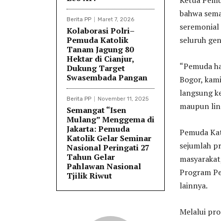
bahwa sema
Berita PP
Maret 7, 2026
seremonial 
Kolaborasi Polri–
Pemuda Katolik
seluruh ge
Tanam Jagung 80
Hektar di Cianjur,
“Pemuda ha
Dukung Target
Swasembada Pangan
Bogor, kam
langsung ke
Berita PP
November 11, 2025
maupun lin
Semangat “Isen
Mulang” Menggema di
Jakarta: Pemuda
Pemuda Kato
Katolik Gelar Seminar
sejumlah p
Nasional Peringati 27
Tahun Gelar
masyarakat,
Pahlawan Nasional
Program Pe
Tjilik Riwut
lainnya.
Melalui pr