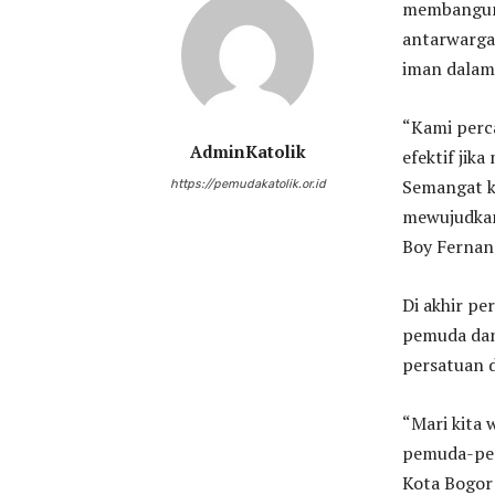
membangun 
antarwarga,
iman dalam
“Kami perc
AdminKatolik
efektif jik
Semangat k
https://pemudakatolik.or.id
mewujudkan 
Boy Fernan
Di akhir p
pemuda dan
persatuan 
“Mari kita
pemuda-pem
Kota Bogor