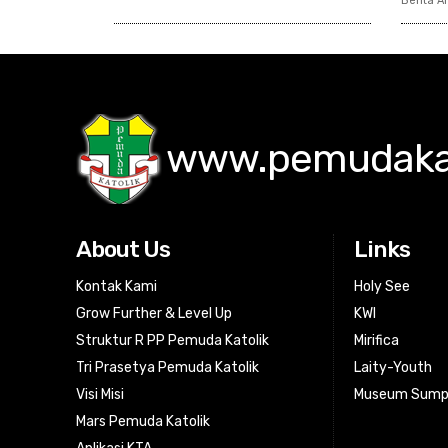
Berita Ar
www.pemudakat
About Us
Links
Kontak Kami
Holy See
Grow Further & Level Up
KWI
Struktur R PP Pemuda Katolik
Mirifica
Tri Prasetya Pemuda Katolik
Laity-Youth
Visi Misi
Museum Sump
Mars Pemuda Katolik