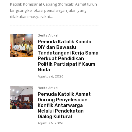
Katolik Komisariat Cabang (Komcab) Asmat turun
langsung ke lokasi pemalangan jalan yang
dilakukan masyarakat...
Berita Artikel
Pemuda Katolik Komda
DIY dan Bawaslu
Tandatangani Kerja Sama
Perkuat Pendidikan
Politik Partisipatif Kaum
Muda
Agustus 6, 2026
Berita Artikel
Pemuda Katolik Asmat
Dorong Penyelesaian
Konflik Antarwarga
Melalui Pendekatan
Dialog Kultural
Agustus 5, 2026