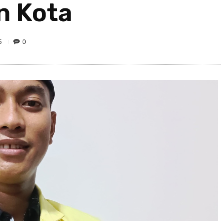
 Kota
5
0