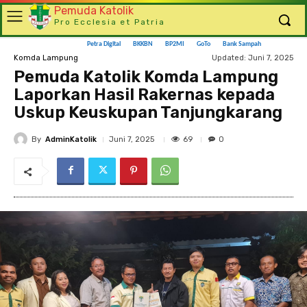
Pemuda Katolik
Pro Ecclesia et Patria
Petra Digital
BKKBN
BP2MI
GoTo
Bank Sampah
Updated:
Juni 7, 2025
Komda Lampung
Pemuda Katolik Komda Lampung
Laporkan Hasil Rakernas kepada
Uskup Keuskupan Tanjungkarang
By
AdminKatolik
69
Juni 7, 2025
0