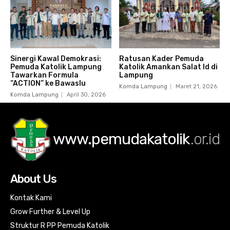
Sinergi Kawal Demokrasi:
Ratusan Kader Pemuda
Pemuda Katolik Lampung
Katolik Amankan Salat Id di
Tawarkan Formula
Lampung
“ACTION” ke Bawaslu
Komda Lampung
Maret 21, 2026
Komda Lampung
April 30, 2026
www.pemudakatolik
.or.id
About Us
Kontak Kami
Grow Further & Level Up
Struktur R PP Pemuda Katolik