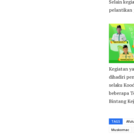
Selain keg
pelantikan
Kegiatan ya
dihadiri pe
selaku Kood
beberapa To
Bintang Ke
TAGS
Aful
Muskomac