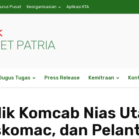
gurus Pusat
Keorganisasian
Aplikasi KTA
k
ET PATRIA
Gugus Tugas
Press Release
Kemitraan
Kon
ik Komcab Nias Ut
komac, dan Pelan