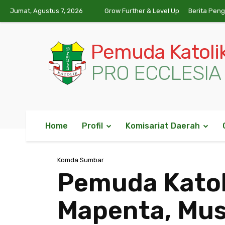
Jumat, Agustus 7, 2026
Grow Further & Level Up
Berita Pen
Pemuda Katoli
PRO ECCLESIA 
Home
Profil
Komisariat Daerah
Komda Sumbar
Pemuda Katol
Mapenta, Mus