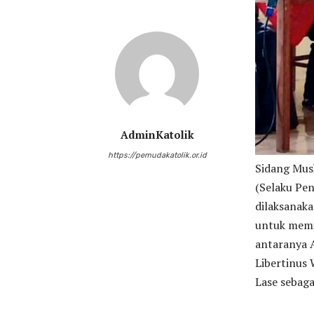
AdminKatolik
https://pemudakatolik.or.id
Sidang Mus
(Selaku Pe
dilaksanak
untuk memil
antaranya 
Libertinus
Lase sebag