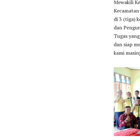
Mewakili K
Kecamatan 
di 3 (tiga)
dan Pengur
Tugas yang 
dan siap me
kami masin