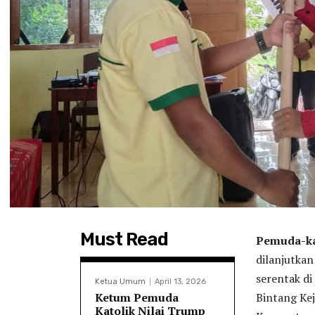
Must Read
Pemuda-kat
dilanjutka
serentak di
Ketua Umum
April 13, 2026
Ketum Pemuda
Bintang Ke
Katolik Nilai Trump