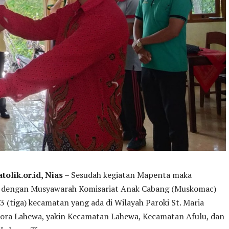
olik.or.id, Nias
– Sesudah kegiatan Mapenta maka
n dengan Musyawarah Komisariat Anak Cabang (Muskomac)
 3 (tiga) kecamatan yang ada di Wilayah Paroki St. Maria
jora Lahewa, yakin Kecamatan Lahewa, Kecamatan Afulu, dan