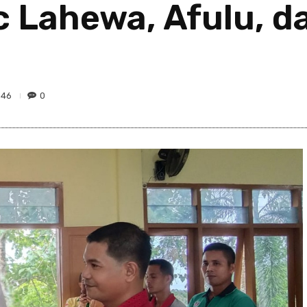
c Lahewa, Afulu, 
046
0