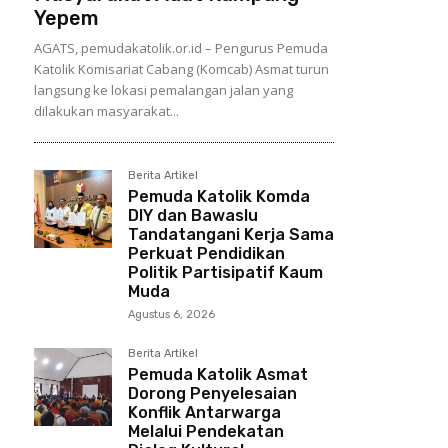
Yepem
AGATS, pemudakatolik.or.id – Pengurus Pemuda
Katolik Komisariat Cabang (Komcab) Asmat turun
langsung ke lokasi pemalangan jalan yang
dilakukan masyarakat...
Berita Artikel
Pemuda Katolik Komda
DIY dan Bawaslu
Tandatangani Kerja Sama
Perkuat Pendidikan
Politik Partisipatif Kaum
Muda
Agustus 6, 2026
Berita Artikel
Pemuda Katolik Asmat
Dorong Penyelesaian
Konflik Antarwarga
Melalui Pendekatan