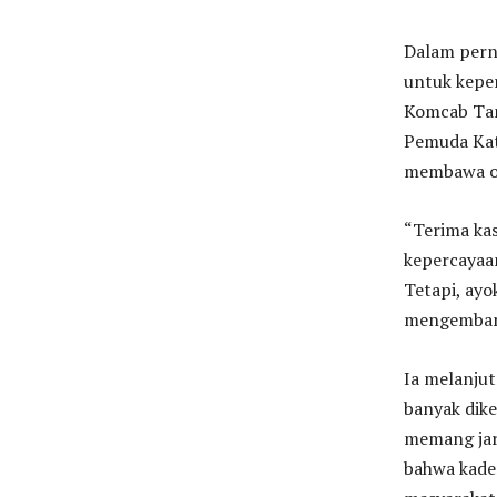
Dalam perny
untuk kepe
Komcab Tan
Pemuda Kat
membawa org
“Terima ka
kepercayaan
Tetapi, ayo
mengembangk
Ia melanjut
banyak dike
memang jara
bahwa kade