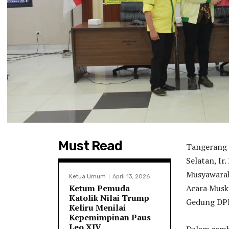
Must Read
Tangerang S
Selatan, Ir
Musyawarah
Ketua Umum
April 13, 2026
Ketum Pemuda
Acara Musko
Katolik Nilai Trump
Gedung DPR
Keliru Menilai
Kepemimpinan Paus
Leo XIV
Dalam samb