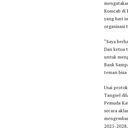
mengatakan,
Komcab di 
yang hari i
organisasi 
“Saya berh
Dan ketua 
untuk meng
Bank Sampa
teman bisa 
Usai proto
Tangsel di
Pemuda Kat
secara akla
mengemban 
2025-2028.