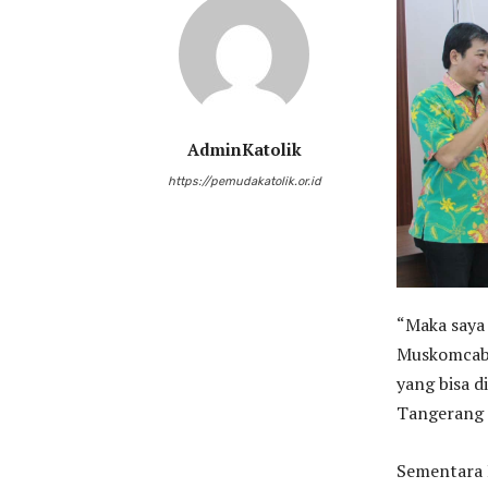
AdminKatolik
https://pemudakatolik.or.id
“Maka saya
Muskomcab 
yang bisa d
Tangerang 
Sementara 