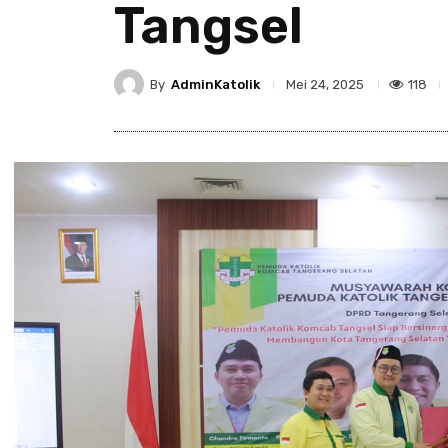
Tangsel
By
AdminKatolik
118
Mei 24, 2025