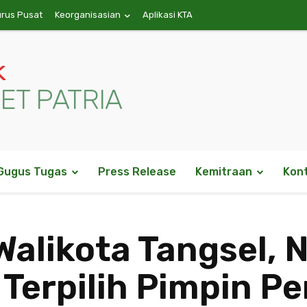
urus Pusat
Keorganisasian
Aplikasi KTA
k
ET PATRIA
Gugus Tugas
Press Release
Kemitraan
Kon
Walikota Tangsel, 
Terpilih Pimpin P