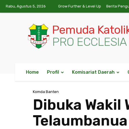
Rabu, Agustus 5, 2026
Grow Further & Level Up
Berita Peng
Pemuda Katoli
PRO ECCLESIA 
Home
Profil
Komisariat Daerah
Komda Banten
Dibuka Wakil 
Telaumbanua 