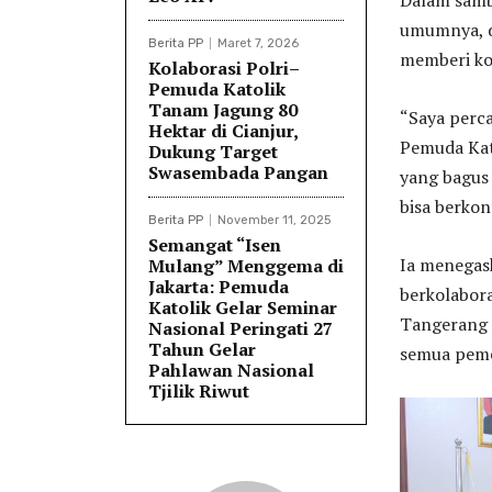
umumnya, d
Berita PP
Maret 7, 2026
memberi ko
Kolaborasi Polri–
Pemuda Katolik
Tanam Jagung 80
“Saya perca
Hektar di Cianjur,
Pemuda Kato
Dukung Target
Swasembada Pangan
yang bagus
bisa berkon
Berita PP
November 11, 2025
Semangat “Isen
Ia menegas
Mulang” Menggema di
Jakarta: Pemuda
berkolabor
Katolik Gelar Seminar
Tangerang 
Nasional Peringati 27
Tahun Gelar
semua peme
Pahlawan Nasional
Tjilik Riwut