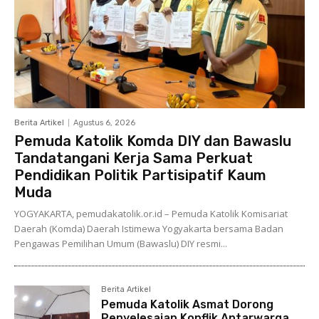
Berita Artikel
Agustus 6, 2026
Pemuda Katolik Komda DIY dan Bawaslu
Tandatangani Kerja Sama Perkuat
Pendidikan Politik Partisipatif Kaum
Muda
YOGYAKARTA, pemudakatolik.or.id – Pemuda Katolik Komisariat
Daerah (Komda) Daerah Istimewa Yogyakarta bersama Badan
Pengawas Pemilihan Umum (Bawaslu) DIY resmi...
Berita Artikel
Pemuda Katolik Asmat Dorong
Penyelesaian Konflik Antarwarga