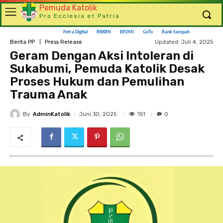
Pemuda Katolik
Pro Ecclesia et Patria
Petra Digital
BKKBN
BP2MI
GoTo
Bank Sampah
Updated:
Juli 4, 2025
Berita PP
Press Release
Geram Dengan Aksi Intoleran di
Sukabumi, Pemuda Katolik Desak
Proses Hukum dan Pemulihan
Trauma Anak
By
AdminKatolik
151
Juni 30, 2025
0