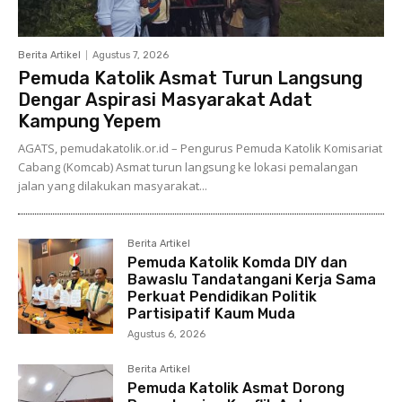
Berita Artikel
Agustus 7, 2026
Pemuda Katolik Asmat Turun Langsung
Dengar Aspirasi Masyarakat Adat
Kampung Yepem
AGATS, pemudakatolik.or.id – Pengurus Pemuda Katolik Komisariat
Cabang (Komcab) Asmat turun langsung ke lokasi pemalangan
jalan yang dilakukan masyarakat...
Berita Artikel
Pemuda Katolik Komda DIY dan
Bawaslu Tandatangani Kerja Sama
Perkuat Pendidikan Politik
Partisipatif Kaum Muda
Agustus 6, 2026
Berita Artikel
Pemuda Katolik Asmat Dorong