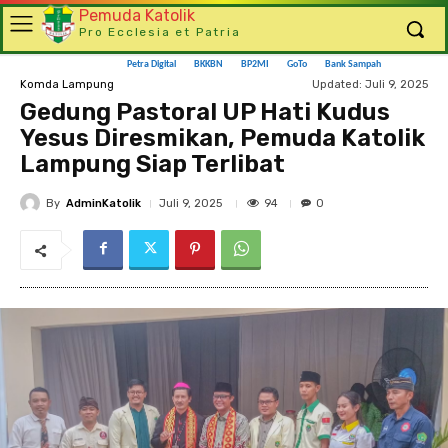
Pemuda Katolik
Pro Ecclesia et Patria
Petra Digital
BKKBN
BP2MI
GoTo
Bank Sampah
Updated:
Juli 9, 2025
Komda Lampung
Gedung Pastoral UP Hati Kudus
Yesus Diresmikan, Pemuda Katolik
Lampung Siap Terlibat
By
AdminKatolik
94
Juli 9, 2025
0