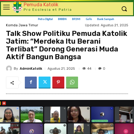
Pemuda Katolik
Pro Ecclesia et Patria
Petra Digital
BKKBN
BP2MI
GoTo
Bank Sampah
Updated:
Agustus 21, 2025
Komda Jawa Timur
Talk Show Politiku Pemuda Katolik
Jatim: “Merdeka Itu Berani
Terlibat” Dorong Generasi Muda
Aktif Bangun Bangsa
By
AdminKatolik
44
Agustus 21, 2025
0