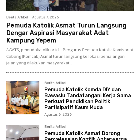
Berita Artikel
Agustus 7, 2026
Pemuda Katolik Asmat Turun Langsung
Dengar Aspirasi Masyarakat Adat
Kampung Yepem
AGATS, pemudakatolik.or.id – Pengurus Pemuda Katolik Komisariat
Cabang (Komcab) Asmat turun langsung ke lokasi pemalangan
jalan yang dilakukan masyarakat...
Berita Artikel
Pemuda Katolik Komda DIY dan
Bawaslu Tandatangani Kerja Sama
Perkuat Pendidikan Politik
Partisipatif Kaum Muda
Agustus 6, 2026
Berita Artikel
Pemuda Katolik Asmat Dorong
Penyelesaian Konflik Antarwarga