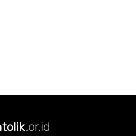
olik
.or.id