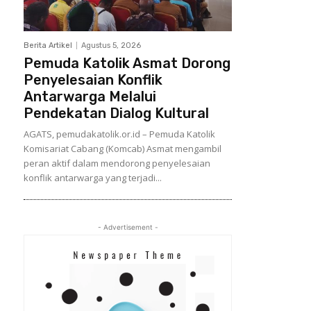
Berita Artikel
Agustus 5, 2026
Pemuda Katolik Asmat Dorong
Penyelesaian Konflik
Antarwarga Melalui
Pendekatan Dialog Kultural
AGATS, pemudakatolik.or.id – Pemuda Katolik
Komisariat Cabang (Komcab) Asmat mengambil
peran aktif dalam mendorong penyelesaian
konflik antarwarga yang terjadi...
- Advertisement -