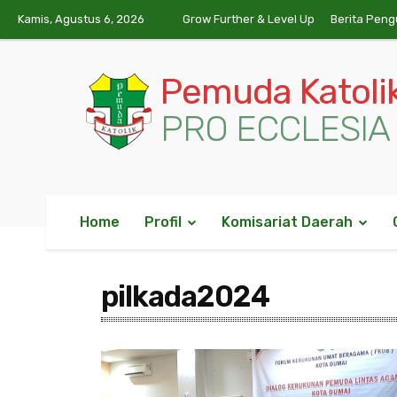
Kamis, Agustus 6, 2026
Grow Further & Level Up
Berita Peng
Pemuda Katoli
PRO ECCLESIA 
Home
Profil
Komisariat Daerah
pilkada2024