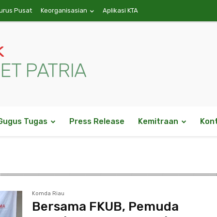
urus Pusat
Keorganisasian
Aplikasi KTA
k
ET PATRIA
Gugus Tugas
Press Release
Kemitraan
Kon
Komda Riau
Bersama FKUB, Pemuda