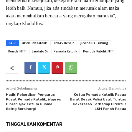
memberikan kesejukan, kesejahteraan dan kehidupan yang
lebih baik. Namun, jika ada tindakan merusak alam maka
akan menimbulkan bencana yang merugikan manusia”,
ungkap Kludolfus.
TAGS
#PemudaKatolik
BPDAS Benain
Juvensius Tukung
Komda NTT
Laudato Si
Pemuda Katolik
Pemuda Katolik NTT
Artikel Sebelumnya
Artikel Berikutnya
Hadiri Pelantikan Pengurus
Ketua Pemuda Katolik Papua
Pusat Pemuda Katolik, Wapres
Barat Desak Polisi Usut Tuntas
Gibran ajak Ketum Gusma
Kekerasan Terhadap Direktur
Saling Bersinergi
LSM Panah Papua
TINGGALKAN KOMENTAR