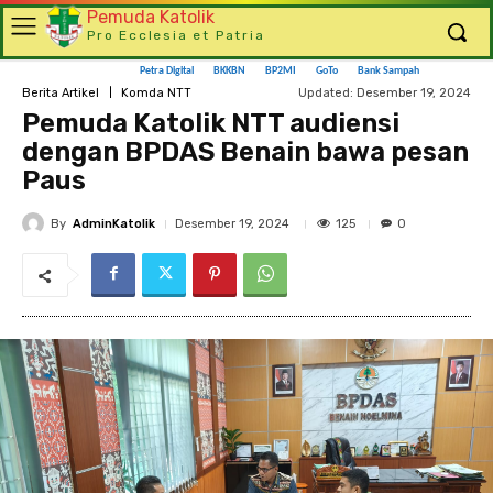
Pemuda Katolik
Pro Ecclesia et Patria
Petra Digital
BKKBN
BP2MI
GoTo
Bank Sampah
Updated:
Desember 19, 2024
Berita Artikel
Komda NTT
Pemuda Katolik NTT audiensi
dengan BPDAS Benain bawa pesan
Paus
By
AdminKatolik
125
Desember 19, 2024
0