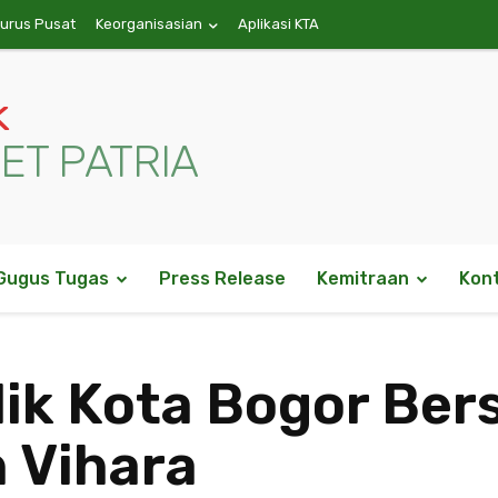
gurus Pusat
Keorganisasian
Aplikasi KTA
k
ET PATRIA
Gugus Tugas
Press Release
Kemitraan
Kon
ik Kota Bogor Be
 Vihara