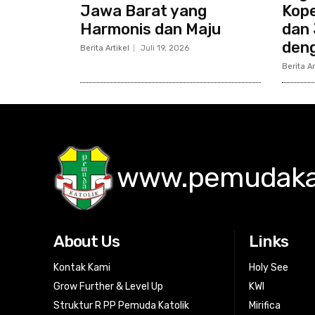
Jawa Barat yang
Kope
Harmonis dan Maju
dan 
den
Berita Artikel
Juli 19, 2026
Berita Ar
www.pemudakat
About Us
Links
Kontak Kami
Holy See
Grow Further & Level Up
KWI
Struktur R PP Pemuda Katolik
Mirifica