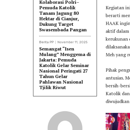
Kolaborasi Polri–
Pemuda Katolik
Kegiatan i
Tanam Jagung 80
berarti men
Hektar di Cianjur,
HAAK ingin
Dukung Target
Swasembada Pangan
aktif dalam
kerukunan d
Berita PP
November 11, 2025
dilaksanak
Semangat “Isen
Mulang” Menggema di
Meh yang ru
Jakarta: Pemuda
Katolik Gelar Seminar
Pihak pengu
Nasional Peringati 27
Tahun Gelar
antusias. 
Pahlawan Nasional
bersih-bers
Tjilik Riwut
Katolik dan
diwujudkan 