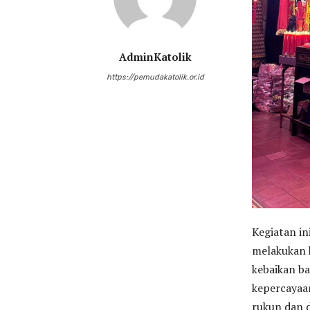
AdminKatolik
https://pemudakatolik.or.id
Kegiatan in
melakukan 
kebaikan b
kepercayaa
rukun dan 