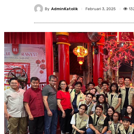
By
AdminKatolik
13
Februari 3, 2025