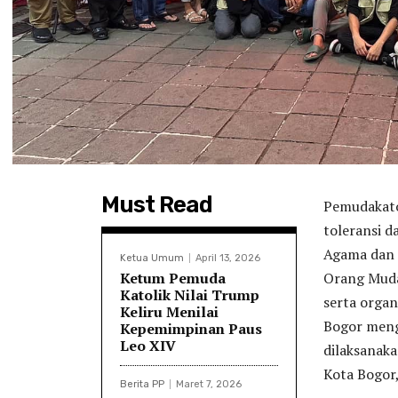
Must Read
Pemudakato
toleransi 
Agama dan 
Ketua Umum
April 13, 2026
Ketum Pemuda
Orang Muda 
Katolik Nilai Trump
serta orga
Keliru Menilai
Bogor menga
Kepemimpinan Paus
Leo XIV
dilaksanaka
Kota Bogor,
Berita PP
Maret 7, 2026