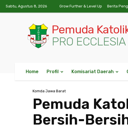
Sabtu, Agustus 8, 2026
Grow Further & Level Up
Berita Pen
Pemuda Katoli
PRO ECCLESIA 
Home
Profil
Komisariat Daerah
Komda Jawa Barat
Pemuda Katol
Bersih-Bersih