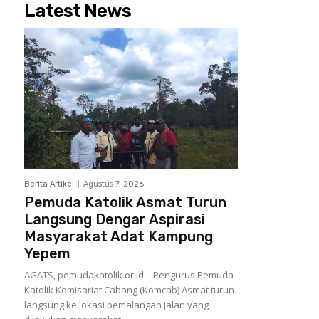
Latest News
Berita Artikel
Agustus 7, 2026
Pemuda Katolik Asmat Turun
Langsung Dengar Aspirasi
Masyarakat Adat Kampung
Yepem
AGATS, pemudakatolik.or.id – Pengurus Pemuda
Katolik Komisariat Cabang (Komcab) Asmat turun
langsung ke lokasi pemalangan jalan yang