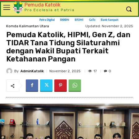
Pemuda Katolik
Pro Ecclesia et Patria
Petra Digital
BKKBN
BP2MI
GoTo
Bank Sampah
Updated:
November 2, 2025
Komda Kalimantan Utara
Pemuda Katolik, HIPMI, Gen Z, dan
TIDAR Tana Tidung Silaturahmi
dengan Wakil Bupati Terkait
Ketahanan Pangan
By
AdminKatolik
17
November 2, 2025
0