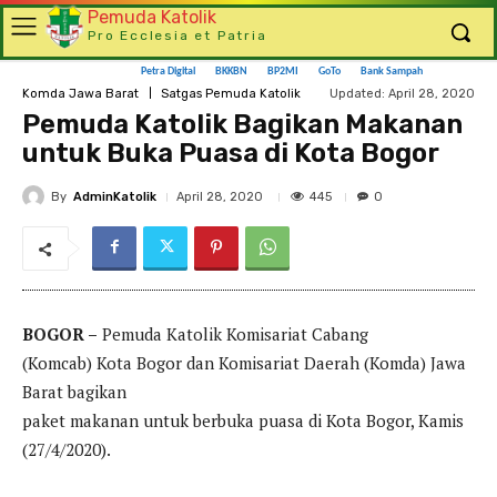
Pemuda Katolik
Pro Ecclesia et Patria
Petra Digital
BKKBN
BP2MI
GoTo
Bank Sampah
Updated:
April 28, 2020
Komda Jawa Barat
Satgas Pemuda Katolik
Pemuda Katolik Bagikan Makanan
untuk Buka Puasa di Kota Bogor
By
AdminKatolik
445
April 28, 2020
0
BOGOR –
Pemuda Katolik Komisariat Cabang
(Komcab) Kota Bogor dan Komisariat Daerah (Komda) Jawa
Barat bagikan
paket makanan untuk berbuka puasa di Kota Bogor, Kamis
(27/4/2020).