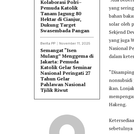
Kolaborasi Polri–
Pemuda Katolik
yang sering
Tanam Jagung 80
bahan bakar
Hektar di Cianjur,
solar oleh 
Dukung Target
Swasembada Pangan
Sekjend De
yang juga 
Berita PP
November 11, 2025
Nasional P
Semangat “Isen
Mulang” Menggema di
dalam keter
Jakarta: Pemuda
Katolik Gelar Seminar
“Disamping 
Nasional Peringati 27
Tahun Gelar
nonsubsidi
Pahlawan Nasional
ikan. Lonja
Tjilik Riwut
mempengaru
Hakeng.
Ketersedia
sebetulnya 