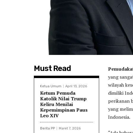
Must Read
Pemudakato
yang sangat
wilayah ke
Ketua Umum
April 13, 2026
Ketum Pemuda
dimiliki In
Katolik Nilai Trump
perikanan 
Keliru Menilai
yang melim
Kepemimpinan Paus
Leo XIV
Indonesia.
Berita PP
Maret 7, 2026
“Ada bebera