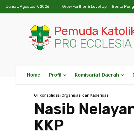
Jumat, Agustus 7, 2026
Grow Further & Level Up
Berita Pen
Pemuda Katoli
PRO ECCLESIA 
Home
Profil
Komisariat Daerah
GT Konsolidasi Organisasi dan Kaderisasi
Nasib Nelayan
KKP