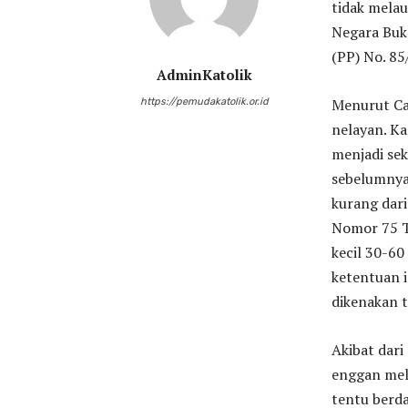
tidak melau
Negara Buk
(PP) No. 85
AdminKatolik
Menurut Ca
https://pemudakatolik.or.id
nelayan. K
menjadi sek
sebelumnya
kurang dari
Nomor 75 T
kecil 30-60
ketentuan i
dikenakan t
Akibat dari
enggan mela
tentu berd