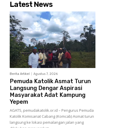
Latest News
Berita Artikel
Agustus 7, 2026
Pemuda Katolik Asmat Turun
Langsung Dengar Aspirasi
Masyarakat Adat Kampung
Yepem
AGATS, pemudakatolik.or.id – Pengurus Pemuda
Katolik Komisariat Cabang (Komcab) Asmat turun
langsung ke lokasi pemalangan jalan yang