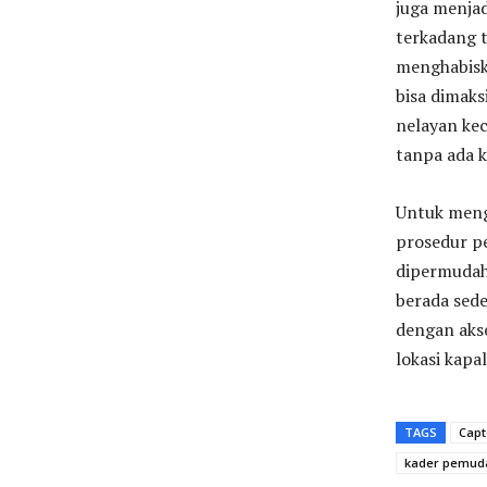
juga menja
terkadang t
menghabiska
bisa dimak
nelayan kec
tanpa ada k
Untuk meng
prosedur p
dipermudah
berada sed
dengan aks
lokasi kapa
TAGS
Capt
kader pemuda