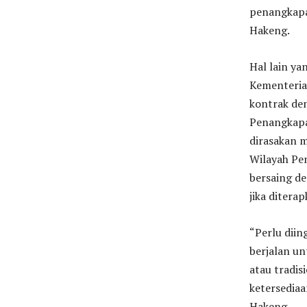
penangkapa
Hakeng.
Hal lain ya
Kementeria
kontrak den
Penangkapa
dirasakan m
Wilayah Pen
bersaing d
jika diterap
“Perlu diin
berjalan un
atau tradis
ketersediaa
Hakeng.