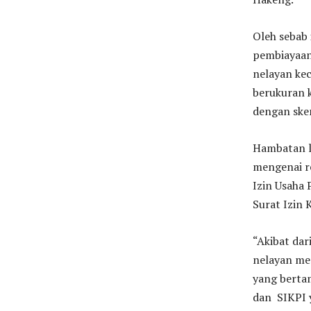
Oleh sebab 
pembiayaan
nelayan kec
berukuran 
dengan skem
Hambatan l
mengenai r
Izin Usaha 
Surat Izin 
“Akibat da
nelayan me
yang bertam
dan SIKPI 