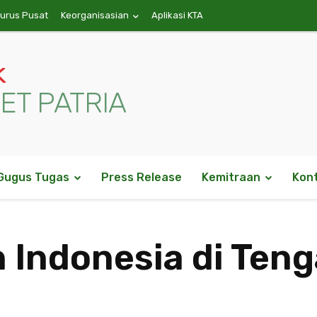
gurus Pusat
Keorganisasian
Aplikasi KTA
k
ET PATRIA
Gugus Tugas
Press Release
Kemitraan
Kon
 Indonesia di Ten