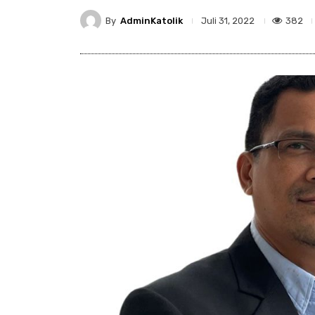
By
AdminKatolik
382
Juli 31, 2022