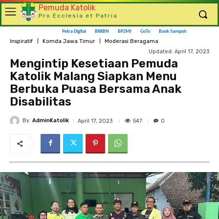
Pemuda Katolik
Pro Ecclesia et Patria
Petra Digital
BKKBN
BP2MI
GoTo
Bank Sampah
Inspiratif
Komda Jawa Timur
Moderasi Beragama
Updated:
April 17, 2023
Mengintip Kesetiaan Pemuda
Katolik Malang Siapkan Menu
Berbuka Puasa Bersama Anak
Disabilitas
By
AdminKatolik
547
April 17, 2023
0