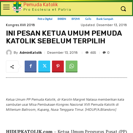
Pemuda Katolik
Pro Ecclesia et Patria
Petra Digital
BKKBN
BP2MI
GoTo
Bank Sampah
Updated:
Desember 13, 2018
Kongres XVII 2018
INI PESAN KETUA UMUM PEMUDA
KATOLIK SEBELUM TERPILIH
By
AdminKatolik
655
Desember 13, 2018
0
Ketua Umum PP Pemuda Katolik, dr Karolin Margret Natasa memberikan kata
sambutan usai Misa Pembukaan Kongres Nasional XVII Pemuda Katolik di
Millenium Ballroom, Kupang, Nusa Tenggara Timur. [HIDUP/A.Bilandoro]
HIDUPKATOLIK.com
– Ketua Umum Pengurus Pusat (PP)