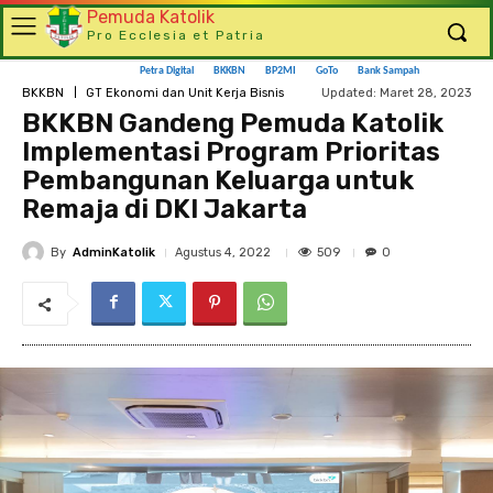
Pemuda Katolik
Pro Ecclesia et Patria
Petra Digital
BKKBN
BP2MI
GoTo
Bank Sampah
Updated:
Maret 28, 2023
BKKBN
GT Ekonomi dan Unit Kerja Bisnis
BKKBN Gandeng Pemuda Katolik
Implementasi Program Prioritas
Pembangunan Keluarga untuk
Remaja di DKI Jakarta
By
AdminKatolik
509
Agustus 4, 2022
0