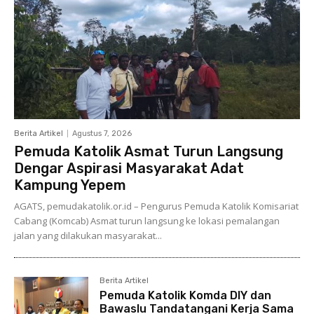
Berita Artikel
Agustus 7, 2026
Pemuda Katolik Asmat Turun Langsung
Dengar Aspirasi Masyarakat Adat
Kampung Yepem
AGATS, pemudakatolik.or.id – Pengurus Pemuda Katolik Komisariat
Cabang (Komcab) Asmat turun langsung ke lokasi pemalangan
jalan yang dilakukan masyarakat...
Berita Artikel
Pemuda Katolik Komda DIY dan
Bawaslu Tandatangani Kerja Sama