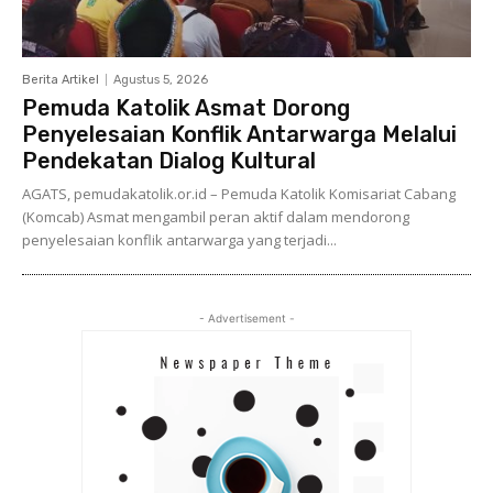
Berita Artikel
Agustus 5, 2026
Pemuda Katolik Asmat Dorong
Penyelesaian Konflik Antarwarga Melalui
Pendekatan Dialog Kultural
AGATS, pemudakatolik.or.id – Pemuda Katolik Komisariat Cabang
(Komcab) Asmat mengambil peran aktif dalam mendorong
penyelesaian konflik antarwarga yang terjadi...
- Advertisement -