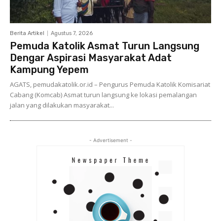
Berita Artikel
Agustus 7, 2026
Pemuda Katolik Asmat Turun Langsung
Dengar Aspirasi Masyarakat Adat
Kampung Yepem
AGATS, pemudakatolik.or.id – Pengurus Pemuda Katolik Komisariat
Cabang (Komcab) Asmat turun langsung ke lokasi pemalangan
jalan yang dilakukan masyarakat...
- Advertisement -