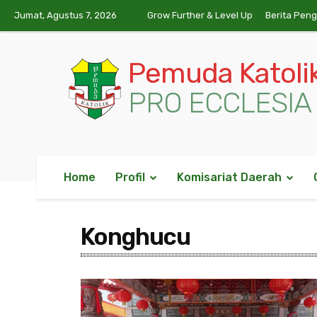
Jumat, Agustus 7, 2026
Grow Further & Level Up
Berita Pen
Pemuda Katoli
PRO ECCLESIA 
Home
Profil
Komisariat Daerah
Konghucu