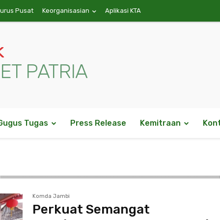
gurus Pusat
Keorganisasian
Aplikasi KTA
k
ET PATRIA
Gugus Tugas
Press Release
Kemitraan
Kon
Komda Jambi
Perkuat Semangat