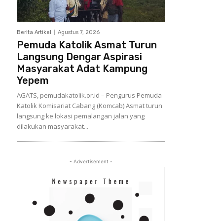
Berita Artikel
Agustus 7, 2026
Pemuda Katolik Asmat Turun
Langsung Dengar Aspirasi
Masyarakat Adat Kampung
Yepem
AGATS, pemudakatolik.or.id – Pengurus Pemuda
Katolik Komisariat Cabang (Komcab) Asmat turun
langsung ke lokasi pemalangan jalan yang
dilakukan masyarakat...
- Advertisement -