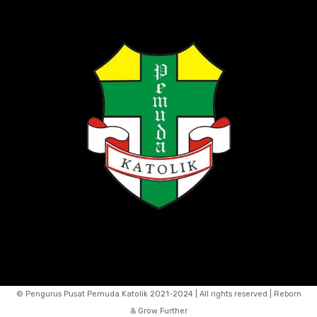
© Pengurus Pusat Pemuda Katolik 2021-2024 | All rights reserved | Reborn
& Grow Further