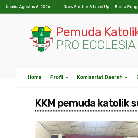
Kamis, Agustus 6, 2026
Grow Further & Level Up
Berita Peng
Pemuda Katoli
PRO ECCLESIA 
Home
Profil
Komisariat Daerah
KKM pemuda katolik 