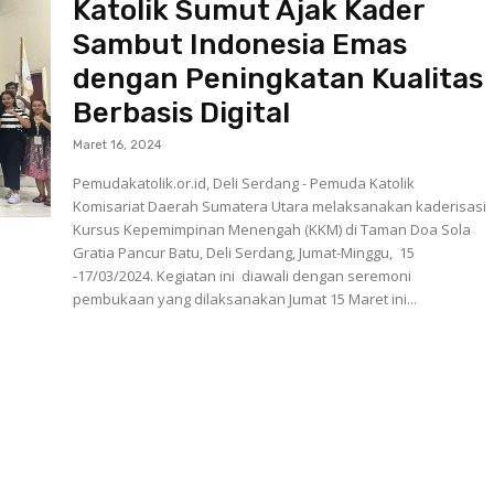
Katolik Sumut Ajak Kader
Sambut Indonesia Emas
dengan Peningkatan Kualitas
Berbasis Digital
Maret 16, 2024
Pemudakatolik.or.id, Deli Serdang - Pemuda Katolik
Komisariat Daerah Sumatera Utara melaksanakan kaderisasi
Kursus Kepemimpinan Menengah (KKM) di Taman Doa Sola
Gratia Pancur Batu, Deli Serdang, Jumat-Minggu, 15
-17/03/2024. Kegiatan ini diawali dengan seremoni
pembukaan yang dilaksanakan Jumat 15 Maret ini...