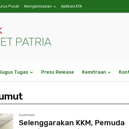
urus Pusat
Keorganisasian
Aplikasi KTA
k
ET PATRIA
Gugus Tugas
Press Release
Kemitraan
Kon
sumut
Kaderisasi
Selenggarakan KKM, Pemuda