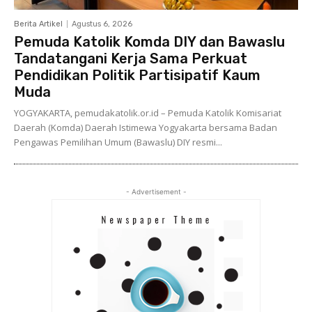
Berita Artikel
Agustus 6, 2026
Pemuda Katolik Komda DIY dan Bawaslu
Tandatangani Kerja Sama Perkuat
Pendidikan Politik Partisipatif Kaum
Muda
YOGYAKARTA, pemudakatolik.or.id – Pemuda Katolik Komisariat
Daerah (Komda) Daerah Istimewa Yogyakarta bersama Badan
Pengawas Pemilihan Umum (Bawaslu) DIY resmi...
- Advertisement -