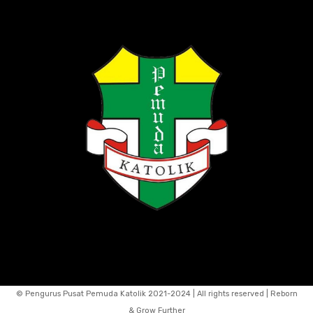
© Pengurus Pusat Pemuda Katolik 2021-2024 | All rights reserved | Reborn
& Grow Further