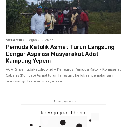
Berita Artikel
Agustus 7, 2026
Pemuda Katolik Asmat Turun Langsung
Dengar Aspirasi Masyarakat Adat
Kampung Yepem
AGATS, pemudakatolik.or.id – Pengurus Pemuda Katolik Komisariat
Cabang (Komcab) Asmat turun langsung ke lokasi pemalangan
jalan yang dilakukan masyarakat...
- Advertisement -