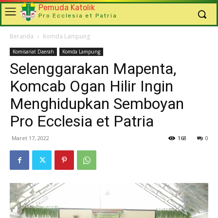
Pemuda Katolik
Pro Ecclesia et Patria
Beranda
Komda Lampung
Komisariat Daerah
Komda Lampung
Selenggarakan Mapenta,
Komcab Ogan Hilir Ingin
Menghidupkan Semboyan
Pro Ecclesia et Patria
Maret 17, 2022
168
0