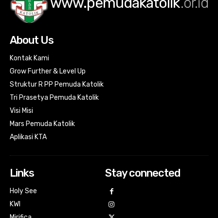
www.pemudakatolik
.or.id
About Us
Kontak Kami
Grow Further & Level Up
Struktur R PP Pemuda Katolik
Tri Prasetya Pemuda Katolik
Visi Misi
Mars Pemuda Katolik
Aplikasi KTA
Links
Stay connected
Holy See
KWI
Mirifica