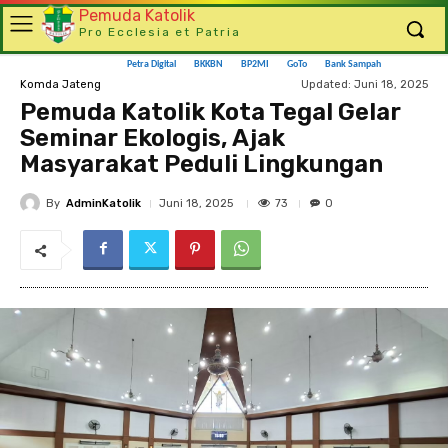
Pemuda Katolik
Pro Ecclesia et Patria
Petra Digital
BKKBN
BP2MI
GoTo
Bank Sampah
Updated:
Juni 18, 2025
Komda Jateng
Pemuda Katolik Kota Tegal Gelar
Seminar Ekologis, Ajak
Masyarakat Peduli Lingkungan
By
AdminKatolik
73
Juni 18, 2025
0