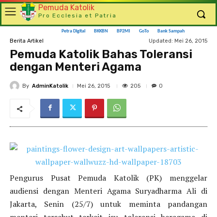
Pemuda Katolik
Pro Ecclesia et Patria
Petra Digital
BKKBN
BP2MI
GoTo
Bank Sampah
Updated:
Mei 26, 2015
Berita Artikel
Pemuda Katolik Bahas Toleransi
dengan Menteri Agama
By
AdminKatolik
205
Mei 26, 2015
0
Pengurus Pusat Pemuda Katolik (PK) menggelar
audiensi dengan Menteri Agama Suryadharma Ali di
Jakarta, Senin (25/7) untuk meminta pandangan