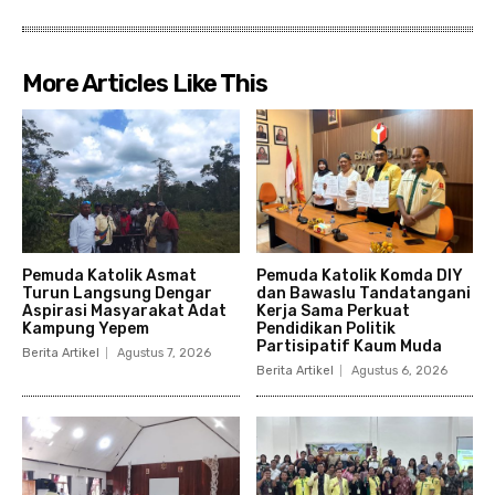
More Articles Like This
Pemuda Katolik Asmat
Pemuda Katolik Komda DIY
Turun Langsung Dengar
dan Bawaslu Tandatangani
Aspirasi Masyarakat Adat
Kerja Sama Perkuat
Kampung Yepem
Pendidikan Politik
Partisipatif Kaum Muda
Berita Artikel
Agustus 7, 2026
Berita Artikel
Agustus 6, 2026